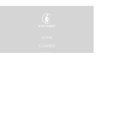
HOME
CLASSES
EVENTS
ACE MOVRS
MEET YOUR TEAM
PAY PER VIDEO
ON DEMAND CHANNEL
PLÄNE & PREISE
HEALTHNESS
ERFOLGSGESCHICHTEN
PLÄNE & PREISE
STRONG NATION
INSTRUCTOR TRAININGS