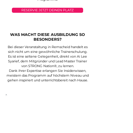
RESERVIE JETZT DEINEN PLATZ
WAS MACHT DIESE AUSBILDUNG SO
BESONDERS?
Bei dieser Veranstaltung in Remscheid handelt es
sich nicht um eine gewöhnliche Trainerschulung.
Es ist eine seltene Gelegenheit, direkt von Ai Lee
Syarief, dem Mitgründer und Lead Master Trainer
von STRONG Nation®, zu lernen.
Dank ihrer Expertise erlangen Sie Insiderwissen,
meistern das Programm auf höchstem Niveau und
gehen inspiriert und unterrichtsbereit nach Hause.
WARUM STRONG NATION®?
STRONG Nation® kombiniert
Körpergewichtstraining, Cardio- und
Kraftübungen zu einem effektiven Workout.
Für maximale Motivation ist jede Bewegung
perfekt mit der Musik synchronisiert.