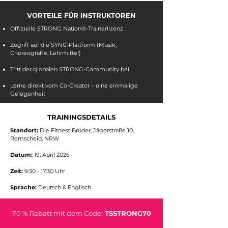
VORTEILE FÜR INSTRUKTOREN
Offizielle STRONG Nation®-Trainerlizenz
Zugriff auf die SYNC-Plattform (Musik,
Choreografie, Lehrmittel)
„STRONG Nation® ist mehr als Fitness. Es
ist Energie, Kraft und Transformation.“
Tritt der globalen STRONG-Community bei
Lerne direkt vom Co-Creator – eine einmalige
Gelegenheit
TRAININGSDETAILS
Standort:
Die Fitness Brüder, Jägerstraße 10,
Remscheid, NRW
Datum:
19. April 2026
Zeit:
9:30 - 17:30 Uhr
Sprache:
Deutsch & Englisch
70 % Rabatt mit dem Code:
TSSTRONG70