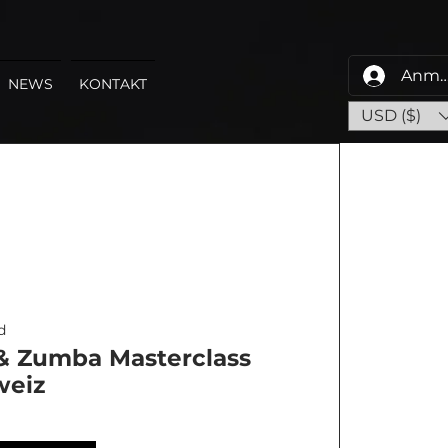
Anme
NEWS
KONTAKT
USD ($)
d
 & Zumba Masterclass
weiz