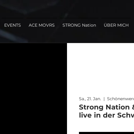
EVENTS
ACE MOVRS
STRONG Nation
ÜBER MICH
Sa., 21. Jan.
  |  
Schönenwer
Strong Nation
live in der Sch